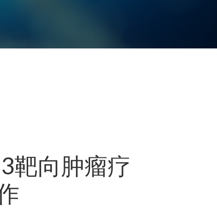
73靶向肿瘤疗
作