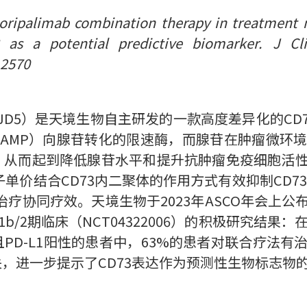
 toripalimab combination therapy in treatment
3 as a potential predictive biomarker. J Cl
.2570
称为TJD5）是天境生物自主研发的一款高度差异化的C
AMP）向腺苷转化的限速酶，而腺苷在肿瘤微环
合，从而起到降低腺苷水平和提升抗肿瘤免疫细胞活
单价结合CD73内二聚体的作用方式有效抑制CD73
瘤治疗协同疗效。天境生物于2023年ASCO年会上
b/2期临床（NCT04322006）的积极研究结果：
且PD-L1阳性的患者中，63%的患者对联合疗法
关，进一步提示了CD73表达作为预测性生物标志物