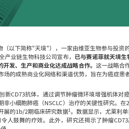
– 天境生物（以下简称"天境"），一家由维亚生物参与
全产业链生物科技公司宣布，
已与赛诺菲就天境生
中华区的开发、生产和商业化达成战略合作。
这一战略合
市场的成熟商业化网络和渠道优势，旨在为癌症患
创新CD73抗体，通过调节肿瘤微环境增强机体对
非小细胞肺癌（NSCLC）治疗的关键性研究。在20
1
展的1b/2期临床研究数据
。数据显示，尤莱利单
性和令人鼓舞的疗效。此外，研究还揭示了肿瘤CD7
价值。