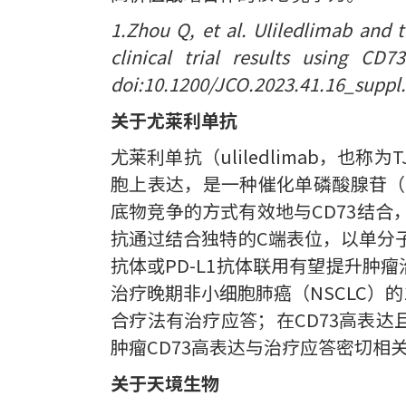
1.Zhou Q, et al. Uliledlimab and
clinical trial results using CD7
doi:10.1200/JCO.2023.41.16_suppl
关于尤莱利单抗
尤莱利单抗（uliledlimab，也
胞上表达，是一种催化单磷酸腺苷（
底物竞争的方式有效地与CD73结
抗通过结合独特的C端表位，以单分子
抗体或PD-L1抗体联用有望提升肿
治疗晚期非小细胞肺癌（NSCLC）的1
合疗法有治疗应答；在CD73高表达
肿瘤CD73高表达与治疗应答密切相
关于天境生物