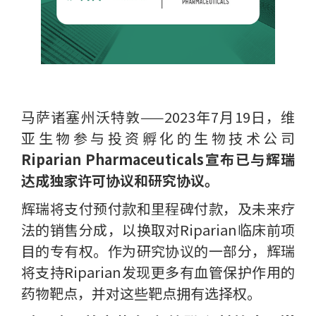
马萨诸塞州沃特敦——2023年7月19日，维
亚生物参与投资孵化的生物技术公司
Riparian Pharmaceuticals宣布已与辉瑞
达成独家许可协议和研究协议。
辉瑞将支付预付款和里程碑付款，及未来疗
法的销售分成，以换取对Riparian临床前项
目的专有权。作为研究协议的一部分，辉瑞
将支持Riparian发现更多有血管保护作用的
药物靶点，并对这些靶点拥有选择权。