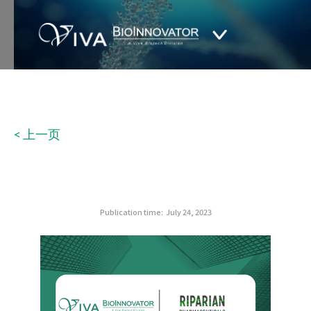
< 上一页
Publication time:
July 24, 2023