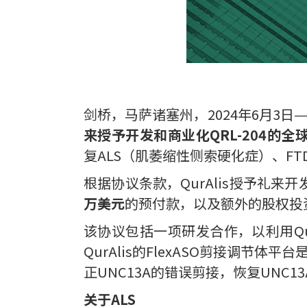
剑桥，马萨诸塞州，2024年6月3日
来授予开发和商业化QRL-204的全
复ALS（肌萎缩性侧索硬化症）、FT
根据协议条款，QurAlis授予礼来开
万美元
的预付款，以及额外的股权投资。
该协议包括一项研发合作，以利用Qur
QurAlis的FlexASO剪接调节
正UNC13A的错误剪接，恢复UN
关于ALS