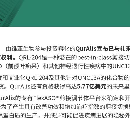
—— 由维亚生物参与投资孵化的
QurAlis宣布已
球权利。
QRL-204是一种潜在的best-in-cla
D（前额叶痴呆）和其他神经退行性疾病中的UNC1
发和商业化QRL-204及其他针对UNC13A的化合物的
QurAlis还有资格获得高达
5.77亿美元
的未来里
Alis的专有FlexASO™剪接调节体平台来确定和
体平台是为了产生具有改善功效和增加治疗指数的剪接切换型A
C13A蛋白质的生产，并减少可能促进疾病进展的隐秘