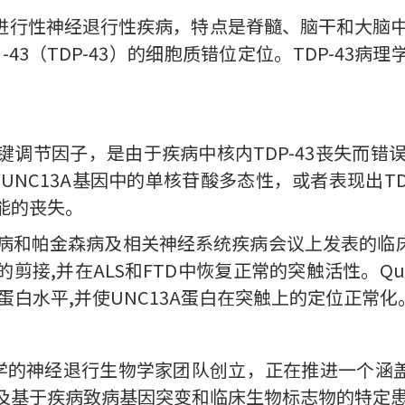
种进行性神经退行性疾病，特点是脊髓、脑干和大脑
-43（TDP-43）的细胞质错位定位。TDP-43病理
键调节因子，是由于疾病中核内TDP-43丧失而错
带UNC13A基因中的单核苷酸多态性，或者表现出TD
功能的丧失。
默病和帕金森病及相关神经系统疾病会议上发表的临床前数
的剪接,并在ALS和FTD中恢复正常的突触活性。Qur
3A蛋白水平,并使UNC13A蛋白在突触上的定位正常化
佛大学的神经退行生物学家团队创立，正在推进一个涵
以及基于疾病致病基因突变和临床生物标志物的特定