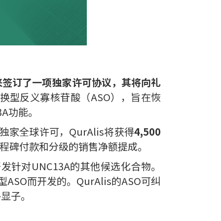
与礼来签订了一项独家许可协议，其将向礼
ss剪接切换型反义寡核苷酸（ASO），旨在恢
3A功能。
独家全球许可，QurAlis将获得
4,500
程碑付款和分级的销售净额提成。
开发针对UNC13A的其他候选化合物。
SO而开发的。QurAlis的ASO可纠
外显子。