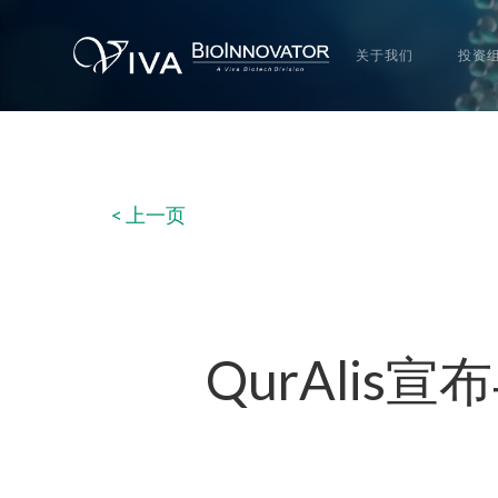
关于我们
投资
< 上一页
QurAlis