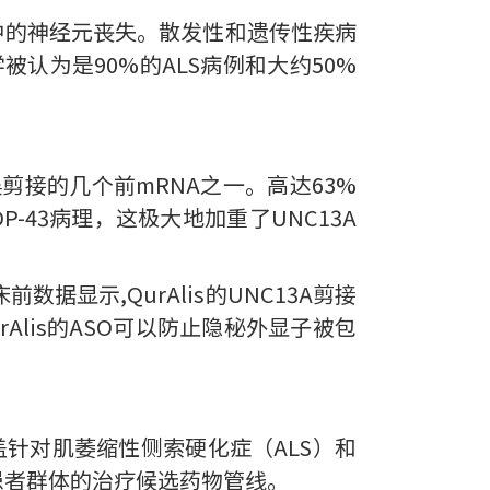
中的神经元丧失。散发性和遗传性疾病
学被认为是90%的ALS病例和大约50%
误剪接的几个前mRNA之一。高达63%
P-43病理，这极大地加重了UNC13A
据显示,QurAlis的UNC13A剪接
Alis的ASO可以防止隐秘外显子被包
。
盖针对肌萎缩性侧索硬化症（ALS）和
患者群体的治疗候选药物管线。