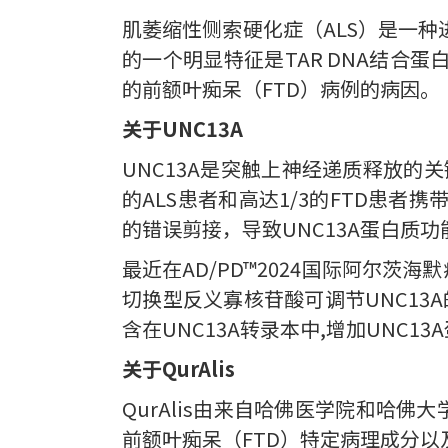
肌萎缩性侧索硬化症（ALS）是一
的一个明显特征是TAR DNA结合蛋白
的前额叶痴呆（FTD）病例的病因。
关于UNC13A
UNC13A是突触上神经递质释放的关
的ALS患者和高达1/3的FTD患者携
的错误剪接，导致UNC13A蛋白质
最近在AD/PD™2024国际阿尔茨海
切换型反义寡核苷酸可调节UNC13A
含在UNC13A转录本中,增加UNC1
关于QurAlis
QurAlis由来自哈佛医学院和哈
前额叶痴呆（FTD）特定病理成分