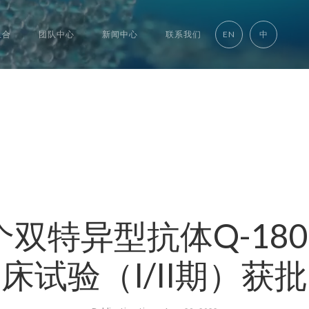
组合
团队中心
新闻中心
联系我们
EN
中
双特异型抗体Q-18
床试验（I/II期）获批