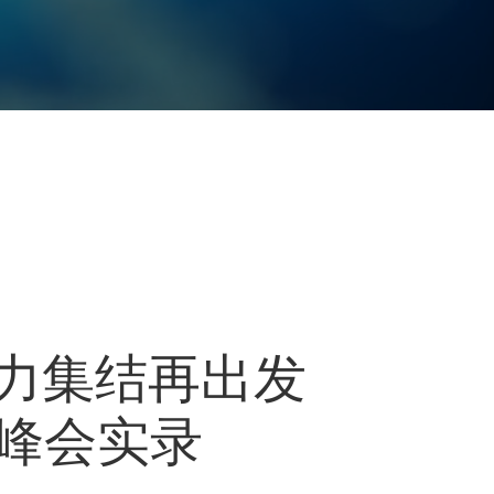
人蓄力集结再出发
峰会实录