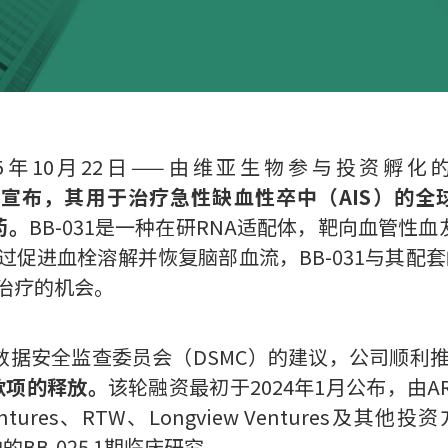
5年10月22日——由维亚生物参与投资孵
ing”）宣布，其用于治疗急性缺血性卒中（AIS）的
药。
BB-031是一种在研RNA适配体，靶向血管性
促进血栓溶解并恢复脑部血流，BB-031与其配套的
治疗的机会。
数据安全监查委员会（DSMC）的建议，公司顺利
款项的释放。
该轮融资最初于2024年1月公布，由ARCH Ve
 BioVentures、RTW、Longview Ventu
BB-025 1期临床研究。