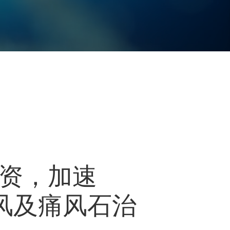
轮融资，加速
于痛风及痛风石治