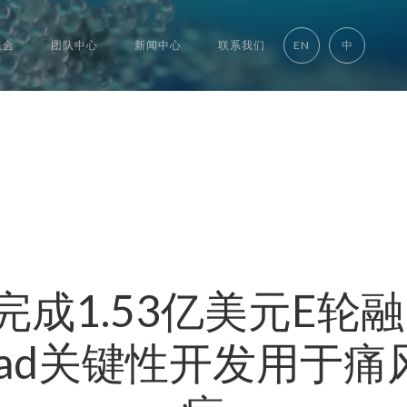
组合
团队中心
新闻中心
联系我们
EN
中
osi完成1.53亿美元E
inurad关键性开发用