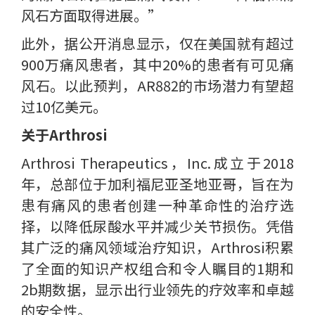
风石方面取得进展。”
此外，据公开消息显示，仅在美国就有超过
900万痛风患者，其中20%的患者有可见痛
风石。以此预判，AR882的市场潜力有望超
过10亿美元。
关于Arthrosi
Arthrosi Therapeutics，Inc.成立于2018
年，总部位于加利福尼亚圣地亚哥，旨在为
患有痛风的患者创建一种革命性的治疗选
择，以降低尿酸水平并减少关节损伤。凭借
其广泛的痛风领域治疗知识，Arthrosi积累
了全面的知识产权组合和令人瞩目的1期和
2b期数据，显示出行业领先的疗效率和卓越
的安全性。