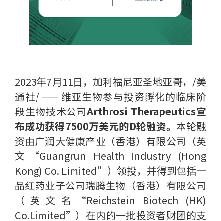
2023年7月11日，加利福尼亚圣地亚哥，/美
通社/ —— 维亚生物参与投资孵化的临床阶
段生物技术公司
Arthrosi Therapeutics宣
布成功获得7500万美元的D轮融资。
本轮融
资由广润大健康产业（香港）有限公司（英
文“Guangrun Health Industry (Hong
Kong) Co. Limited”）领投，并得到包括一
品红药业子公司瑞腾生物（香港）有限公司
（英文名“Reichstein Biotech (HK)
Co.Limited”）在内的一批投资者财团的支