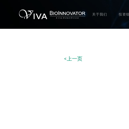
关于我们
投资
<上一页