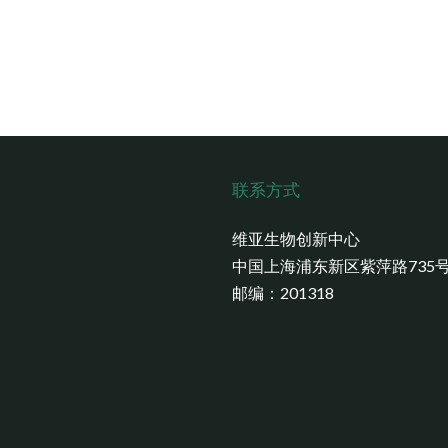
。
联系方式
维亚生物创新中心
中国上海浦东新区紫萍路735
邮编：201318