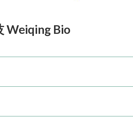
eiqing Bio