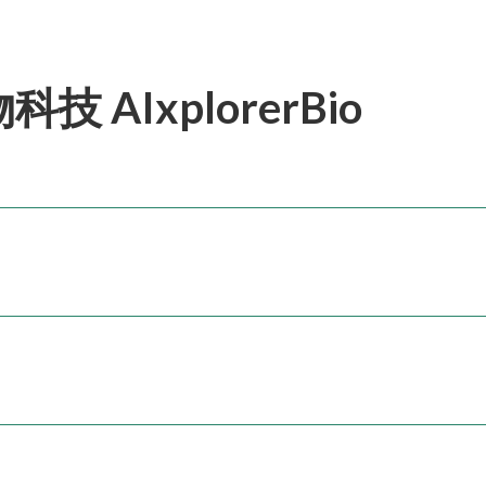
 AIxplorerBio