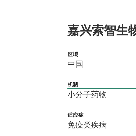
嘉兴索智生物科技
区域
中国
机制
小分子药物
适应症
免疫类疾病