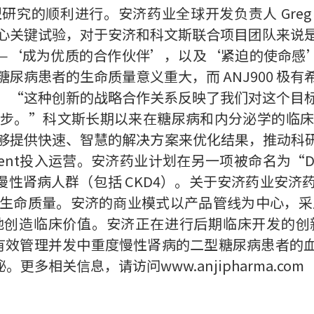
大型研究的顺利进行。安济药业全球开发负责人 Greg 
心关键试验，对于安济和科文斯联合项目团队来说
—‘成为优质的合作伙伴’，以及‘紧迫的使命感
尿病患者的生命质量意义重大，而 ANJ900 极
：“这种创新的战略合作关系反映了我们对这个目
步。”科文斯长期以来在糖尿病和内分泌学的临
够提供快速、智慧的解决方案来优化结果，推动科研进
velopment投入运营。安济药业计划在另一项被命名为
重的慢性肾病人群（包括 CKD4）。关于安济药业安
命质量。安济的商业模式以产品管线为中心，采用“hu
地创造临床价值。安济正在进行后期临床开发的创
以有效管理并发中重度慢性肾病的二型糖尿病患者的血糖水平；
多相关信息，请访问www.anjipharma.com