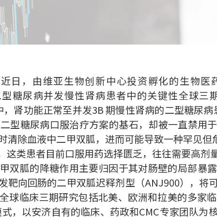
—近日，由维亚生物创新中心投资孵化的生物医
在二型糖尿病并发慢性肾病患者中的关键性全球
究中，肾功能正常至并发3B 期慢性肾病的二型糖尿病
胍是二型糖尿病口服治疗方案的基石，却被一直禁用
时清除血液中二甲双胍，进而可能导致一种罕见但
，这类患者目前口服用药选择匮乏，往往需要高剂
甲双胍的降糖作用主要归因于其对肠壁的局部暴
发靶向回肠的二甲双胍迟释剂型（ANJ900），将
T2D 全球临床三期研究包括北美、欧洲和拉美的多
模式，以安济自有的临床、药政和CMC专家团队为