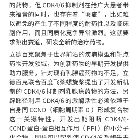
的药物。但 CDK4/6 抑制剂在给广大患者带
来福音的同时，也存在着“瑕疵”，比如难
以避免的产生了不同程度的耐药性以及临床
副作用，而且同质化竞争异常激烈。这就要
求跳出赛道，研发全新的治疗药物。
立德百克聚焦于世界前沿的疾病模型和靶点
药物开发领域，为创新药物的早期开发提供
助力服务。针对现有乳腺癌药物的不足，立
德百克联合百度飞桨螺旋桨提出了开发新机
制的 CDK4/6 抑制剂乳腺癌药物的方法，另
辟蹊径利用 CDK4/6 的激酶活性必须依赖于
自身同 CCND（细胞周期素 D ）形成复合物
这一关键特性，开发出能阻断 CDK4/6-
CCND 蛋白-蛋白相互作用（ PPI ）的小分子
化合物，同样可以起到使 CDK4/6 激酶失去