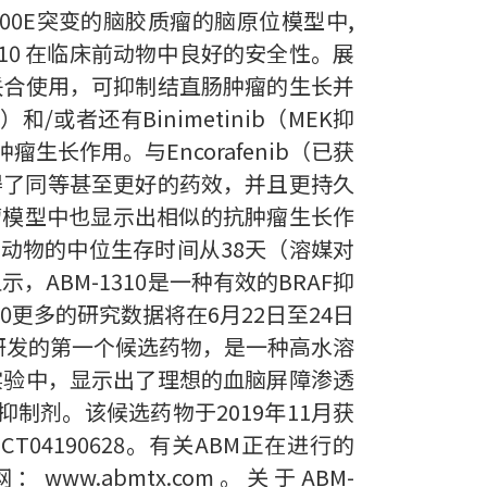
00E突变的脑胶质瘤的脑原位模型中,
310 在临床前动物中良好的安全性。展
制剂联合使用，可抑制结直肠肿瘤的生长并
或者还有Binimetinib（MEK抑
生长作用。与Encorafenib（已获
10也取得了同等甚至更好的药效，并且更持久
植瘤模型中也显示出相似的抗肿瘤生长作
并将动物的中位生存时间从38天（溶媒对
ABM-1310是一种有效的BRAF抑
10更多的研究数据将在6月22日至24日
自主研发的第一个候选药物，是一种高水溶
动物实验中，显示出了理想的血脑屏障渗透
抑制剂。该候选药物于2019年11月获
4190628。有关ABM正在进行的
：www.abmtx.com。关于ABM-