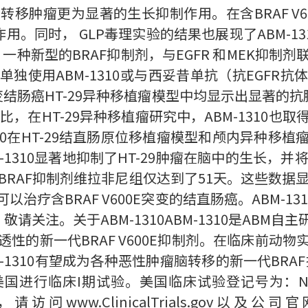
移肿瘤更为显著的生长抑制作用。在含BRAF V6
制作用。同时， GLP毒理实验的结果也展现了ABM-1
10，一种新型的BRAF抑制剂，与EGFR 和MEK抑
用ABM-1310或与西妥昔单抗（抗EGFR抗体）和/
突变结肠癌HT-29异种移植瘤模型中均显示出显著的抗肿瘤
ray）相比，在HT-29异种移植瘤研究中，ABM-13
310在HT-29结直肠原位移植瘤模型和颅内异种移
1310显著地抑制了HT-29肿瘤在脑中的生长，
RAF抑制剂维拉非尼组仅达到了51天。这些数据显示，
疗含BRAF V600E突变的结直肠癌。ABM-13
敬请关注。关于ABM-1310ABM-1310是ABM
渗透性的新一代BRAF V600E抑制剂。在临床前
1310有望成为各种恶性肿瘤脑转移的新一代BRAF
国进行临床I期试验。美国临床试验登记号为：NCT0
问www.ClinicalTrials.gov以及公司官网