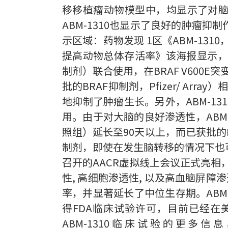
移移植瘤动物模型中，均显示了对脑转
ABM-1310也显示了良好的肿瘤抑
示区域：药物发现 1区《ABM-13
提高动物总体存活率》该海报显示，单独使
制剂）联合使用，在BRAF V600E
批的BRAF抑制剂，Pfizer/ Ar
地抑制了肿瘤生长。另外，ABM-1
用。由于对大脑的良好渗透性，ABM-
照组）延长至90天以上，而已获批的B
制剂，即使在发生脑转移的情况下也可以治
召开的AACR虚拟线上会议正式亮相，
性, 高细胞渗透性, 以及高血脑屏障
率，并显著延长了中位生存期。ABM-
得FDA临床试验许可，目前已经在美
ABM-1310临床试验的更多信息，请访