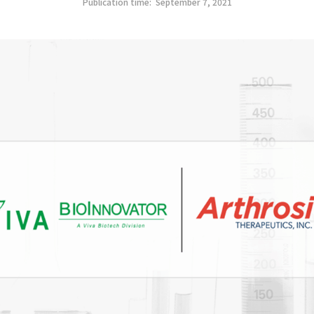
Publication time:
September 7, 2021