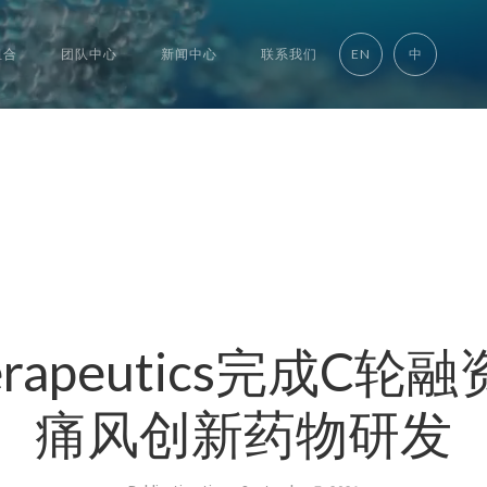
组合
团队中心
新闻中心
联系我们
EN
中
 Therapeutics完成
痛风创新药物研发