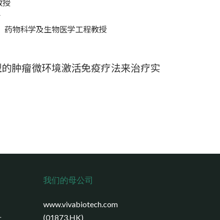
教授
士
 Irvine）药物科学及生物医学工程教授
开发新型的肿瘤微环境激活免疫疗法来治疗实
我们的母公司
www.vivabiotech.com
号
(01873.HK)